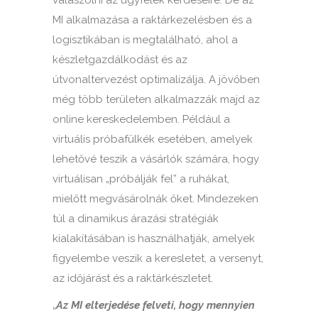
válaszolni az ügyfelek kérdéseire. De az
MI alkalmazása a raktárkezelésben és a
logisztikában is megtalálható, ahol a
készletgazdálkodást és az
útvonaltervezést optimalizálja. A jövőben
még több területen alkalmazzák majd az
online kereskedelemben. Például a
virtuális próbafülkék esetében, amelyek
lehetővé teszik a vásárlók számára, hogy
virtuálisan „próbálják fel” a ruhákat,
mielőtt megvásárolnák őket. Mindezeken
túl a dinamikus árazási stratégiák
kialakításában is használhatják, amelyek
figyelembe veszik a keresletet, a versenyt,
az időjárást és a raktárkészletet.
„
Az MI elterjedése felveti, hogy mennyien