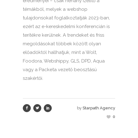
eredményei – csak néhány ízelítő a
témákból, melyek a webshop
tulajdonsokat foglalkoztatják 2023-ban,
ezért az e-kereskedelmi konferencián is
terítékre kerülnek. A trendeket és friss
megoldásokat többek között olyan
előadóktól hallhatjuk, mint a Wolt,
Foodora, Webshippy, GLS, DPD, Aqua
vagy a Packeta vezető beosztású
szakértői.
by
Starpath Agency
0