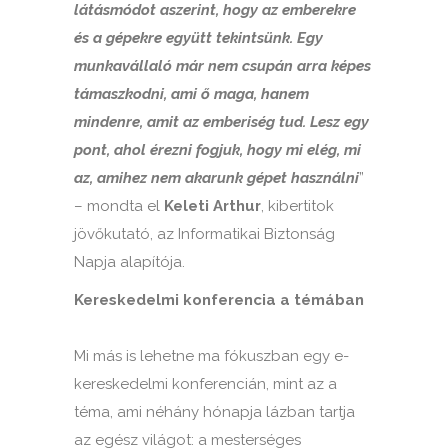
látásmódot aszerint, hogy az emberekre
és a gépekre együtt tekintsünk. Egy
munkavállaló már nem csupán arra képes
támaszkodni, ami ő maga, hanem
mindenre, amit az emberiség tud. Lesz egy
pont, ahol érezni fogjuk, hogy mi elég, mi
az, amihez nem akarunk gépet használni
”
– mondta el
Keleti Arthur
, kibertitok
jövőkutató, az Informatikai Biztonság
Napja alapítója.
Kereskedelmi konferencia a témában
Mi más is lehetne ma fókuszban egy e-
kereskedelmi konferencián, mint az a
téma, ami néhány hónapja lázban tartja
az egész világot: a mesterséges