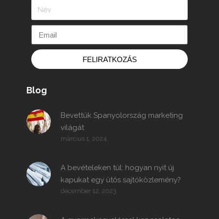
FELIRATKOZÁS
Blog
Bevettük Spanyolország marketing
világát
március 1, 2024
A bevételeken túl: hogyan nyit új
kapukat egy ütős sajtóközlemény?
december 12, 2023