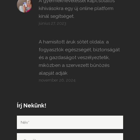
A gyermekneveléssel kapcsolatos
kihívásokra egy új online platform
kínál segítséget.
június 27, 2023
A hamisított áruk sötét oldala: a
fogyasztók egészségét, biztonságát
és a gazdaságot veszélyeztetik,
miközben a szervezett bűnözés
alapját adják
november 26, 2024
Írj Nekünk!