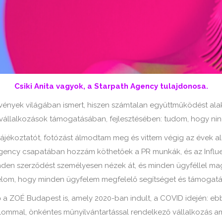
Csiki Anita vagyok, a Starpath Agency tulajdonosa.
ények világában ismert, hiszen számtalan együttműködést ala
 vállalkozások támogatásában, fejlesztésében: tudom, hogy ninc
ájékoztatót, fotózást álmodtam meg és vittem végig az évek ala
gency csapatában hozzám köthetőek a PR munkák, és az Influ
nden szerződést személyesen nézek át, és minden ügyféllel ma
lom, hogy minden ügyfelem megfelelő segítséget és támogatá
 ZOÉ Budapest is, amely 2020-ban indult, a COVID idején: ebből
ommal, önkéntes műnyilvántartással rendelkező vállalkozás a