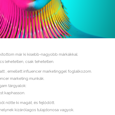
kítottom már ki kisebb-nagyobb márkákkal.
s lehetetlen, csak tehetetlen.
tt , emellett influencer marketinggel foglalkozom.
encer marketing munkák.
gam tárgyalok:
st kaphasson.
 nőtte ki magát, és fejlődött.
melynek kizárólagos tulajdonosa vagyok.