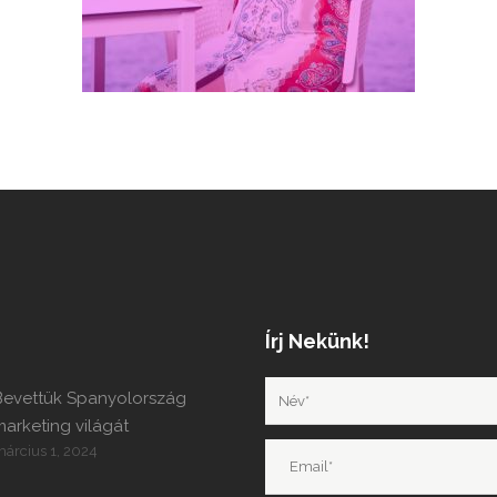
Írj Nekünk!
Bevettük Spanyolország
arketing világát
árcius 1, 2024