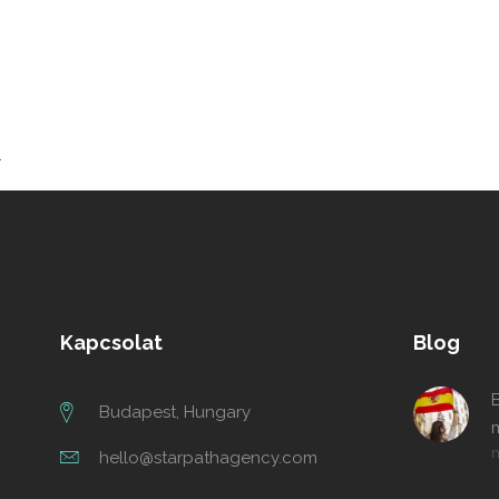
Kapcsolat
Blog
Budapest, Hungary
m
m
hello@starpathagency.com