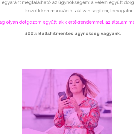
egyaránt megtalálható az ügynökségem: a velem együtt dolg
közötti kommunikációt aktívan segíteni, támogatni.
ólag olyan dolgozom együtt, akik értékrendemmel, az általam 
100% Bullshitmentes ügynökség vagyunk.