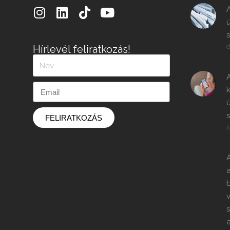
A
ú
d
Hírlevél feliratkozás!
k
ú
s
FELIRATKOZÁS
j
A
v
s