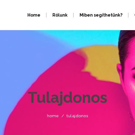
Home
Rólunk
Miben segíthetünk?
Tulajdonos
home
/
tulajdonos