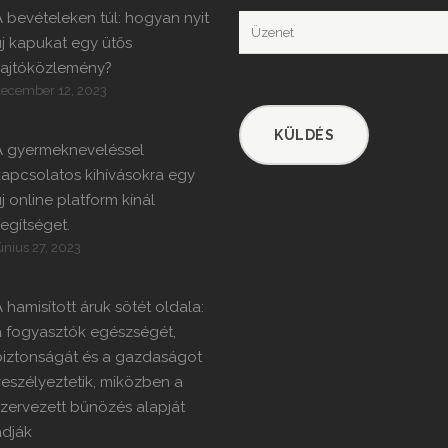
 bevételeken túl: hogyan nyit
j kapukat egy ütős
sajtóközlemény?
ecember 12, 2023
A gyermekneveléssel
apcsolatos kihívásokra egy
j online platform kínál
egítséget.
únius 27, 2023
 hamisított áruk sötét oldala:
a fogyasztók egészségét,
biztonságát és a gazdaságot
eszélyeztetik, miközben a
zervezett bűnözés alapját
adják