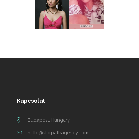
Kapcsolat
Budapest, Hungary
hello@starpathagency.com