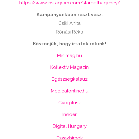
https://www.instagram.com/starpathagency/
Kampányunkban részt vesz:
Csiki Anita
Rónási Réka
Köszönjük, hogy írtatok rólunk!
Minimag.hu
Kollektív Magazin
Egészsegkalauz
Medicalonline.hu
Gyorplusz
Insider
Digital Hungary
Eszakhirnok