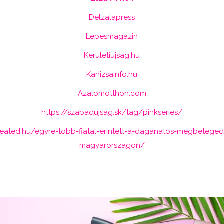
Delzalapress
Lepesmagazin
Keruletiujsag.hu
Kanizsainfo.hu
Azalomotthon.com
https://szabadujsag.sk/tag/pinkseries/
created.hu/egyre-tobb-fiatal-erintett-a-daganatos-megbetege
magyarorszagon/