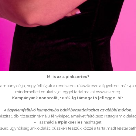
Mi is az a pinkseries?
ampány célja, hogy felhívjuk a rendszeres rákszűrésre a figyelmet már 40 év
mindemellett edukatív jelleggel tartalmakat osszunk meg.
Kampányunk nonprofit, 100%-ig támogató jelleggel bír.
A figyelemfelhívó kampányba bárki becsatlakozhat az alábbi módon:
észíts 1 db rózsaszín témájú fényképet, amelyet feltöltesz Instagram oldala
– Használd a
#pinkseries
hashtaget.
teled ügynökségünk oldalát, büszkén tesszük közzé a tartalmad! (@starpa