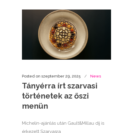
Posted on
szeptember 29, 2025
News
Tányérra írt szarvasi
történetek az őszi
menün
Michelin-ajánlás után Gault&Millau díj is
érkezett Szarvasra