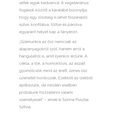
séfek egyik kedvence. A vegetáriánus
fogások között a karalábé bizonyítja,
hogy egy zöldség is lehet főszereplő:
sütve, konfitálva, töltve és párolva
egyaránt helyet kap a tányéron.
„Számunkra az ősz nemcsak az
alapanyagokról szól, hanem arról a
hangulatról is, amit ilyenkor érzünk. A
cékla, a tök, a homoktövis, az aszalt
gyümölcsök mind az érett, színes ősz
üzenetét hordozzák. Ezekből az ízekből
építkezünk, de minden esetben
próbálunk hozzátenni valami
személyeset” – emeli ki Szinné Pusztai
Szilvia.