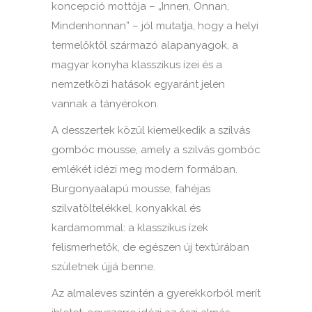
koncepció mottója – „Innen, Onnan,
Mindenhonnan” – jól mutatja, hogy a helyi
termelőktől származó alapanyagok, a
magyar konyha klasszikus ízei és a
nemzetközi hatások egyaránt jelen
vannak a tányérokon.
A desszertek közül kiemelkedik a szilvás
gombóc mousse, amely a szilvás gombóc
emlékét idézi meg modern formában.
Burgonyaalapú mousse, fahéjas
szilvatöltelékkel, konyakkal és
kardamommal: a klasszikus ízek
felismerhetők, de egészen új textúrában
születnek újjá benne.
Az almaleves szintén a gyerekkorból merít