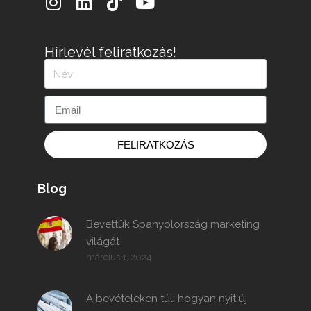
Hírlevél feliratkozás!
FELIRATKOZÁS
Blog
Bevettük Spanyolország marketing
világát
március 1, 2024
A bevételeken túl: hogyan nyit új