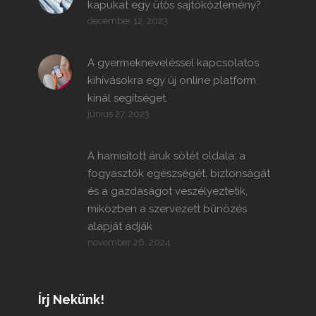
kapukat egy ütős sajtóközlemény?
december 12, 2023
A gyermekneveléssel kapcsolatos
kihívásokra egy új online platform
kínál segítséget.
június 27, 2023
A hamisított áruk sötét oldala: a
fogyasztók egészségét, biztonságát
és a gazdaságot veszélyeztetik,
miközben a szervezett bűnözés
alapját adják
november 26, 2024
Írj Nekünk!