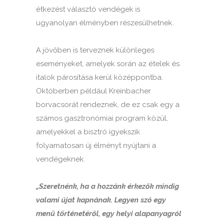
étkezést választó vendégek is
ugyanolyan élményben részesülhetnek.
A jövőben is terveznek különleges
eseményeket, amelyek során az ételek és
italok párosítása kerül középpontba.
Októberben például Kreinbacher
borvacsorát rendeznek, de ez csak egy a
számos gasztronómiai program közül,
amelyekkel a bisztró igyekszik
folyamatosan új élményt nyújtani a
vendégeknek.
„Szeretnénk, ha a hozzánk érkezők mindig
valami újat kapnának. Legyen szó egy
menü történetéről, egy helyi alapanyagról