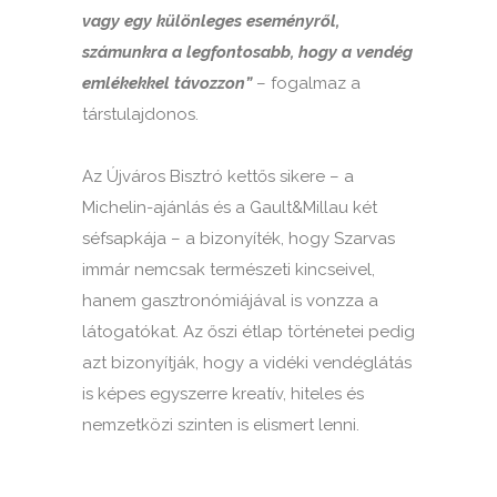
vagy egy különleges eseményről,
számunkra a legfontosabb, hogy a vendég
emlékekkel távozzon”
– fogalmaz a
társtulajdonos.
Az Újváros Bisztró kettős sikere – a
Michelin-ajánlás és a Gault&Millau két
séfsapkája – a bizonyíték, hogy Szarvas
immár nemcsak természeti kincseivel,
hanem gasztronómiájával is vonzza a
látogatókat. Az őszi étlap történetei pedig
azt bizonyítják, hogy a vidéki vendéglátás
is képes egyszerre kreatív, hiteles és
nemzetközi szinten is elismert lenni.