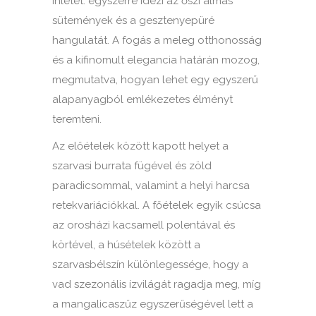
ihletet: egyszerre idézi az őszi almás
sütemények és a gesztenyepüré
hangulatát. A fogás a meleg otthonosság
és a kifinomult elegancia határán mozog,
megmutatva, hogyan lehet egy egyszerű
alapanyagból emlékezetes élményt
teremteni.
Az előételek között kapott helyet a
szarvasi burrata fügével és zöld
paradicsommal, valamint a helyi harcsa
retekvariációkkal. A főételek egyik csúcsa
az orosházi kacsamell polentával és
körtével, a húsételek között a
szarvasbélszín különlegessége, hogy a
vad szezonális ízvilágát ragadja meg, míg
a mangalicaszűz egyszerűségével lett a