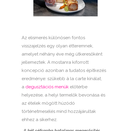
Az elismerés különösen fontos
visszajelzés egy olyan étteremnek,
amelyet néhány éve még útkeresőként
jellemeztek. A mostanra kiforrott
koncepció azonban a tudatos építkezés
eredménye: szűkebb à la carte kínálat,
a
degusztációs menük
előtérbe
helyezése, a helyi termelők bevonása és
az ételek mögött húzódó
történetmesélés mind hozzájárultak
ehhez a sikerhez.
„A két séfsapka hatalmas megerősítés