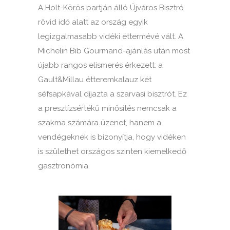
A Holt-Körös partján álló Újváros Bisztró
rövid idő alatt az ország egyik
legizgalmasabb vidéki éttermévé vált. A
Michelin Bib Gourmand-ajánlás után most
újabb rangos elismerés érkezett: a
Gault&Millau étteremkalauz két
séfsapkával díjazta a szarvasi bisztrót. Ez
a presztízsértékű minősítés nemcsak a
szakma számára üzenet, hanem a
vendégeknek is bizonyítja, hogy vidéken
is születhet országos szinten kiemelkedő
gasztronómia.