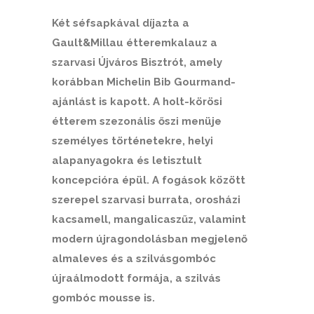
Két séfsapkával díjazta a
Gault&Millau étteremkalauz a
szarvasi Újváros Bisztrót, amely
korábban Michelin Bib Gourmand-
ajánlást is kapott. A holt-körösi
étterem szezonális őszi menüje
személyes történetekre, helyi
alapanyagokra és letisztult
koncepcióra épül. A fogások között
szerepel szarvasi burrata, orosházi
kacsamell, mangalicaszűz, valamint
modern újragondolásban megjelenő
almaleves és a szilvásgombóc
újraálmodott formája, a szilvás
gombóc mousse is.