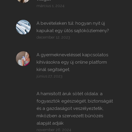
március 1, 2024
A bevételeken túl: hogyan nyit új
kapukat egy ütős sajtóközlemény?
december 12, 2023
A gyermekneveléssel kapcsolatos
kihívásokra egy új online platform
kínál segítséget.
június 27, 2023
A hamisított áruk sötét oldala: a
fogyasztók egészségét, biztonságát
és a gazdaságot veszélyeztetik,
miközben a szervezett bűnözés
alapját adják
november 26, 2024