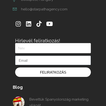
hello@starpathagency.com
Hírlevél feliratkozás!
FELIRATKOZÁS
Blog
Bevettük Spanyolország marketing
világát