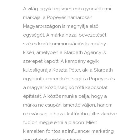
A világ egyik legismertebb gyorséttermi
márkája, a Popeyes hamarosan
Magyarországon is megnyitja első
egységét. A márka hazai bevezetését
széles körű kommunikációs kampány
kíséri, amelyben a Starpath Agency is
szerepet kapott. A kampány egyik
kulcsfigurája Koszta Péter, aki a Starpath
egyik influencereként segíti a Popeyes és
a magyar közönség közötti kapcsolat
építését. A közös munka célja, hogy a
márka ne csupán ismertté váljon, hanem
relevánsan, a hazai kultúrához illeszkedve
tudjon megjelenni a piacon. Miért
kiemelten fontos az influencer marketing
egy globális márka piacra...