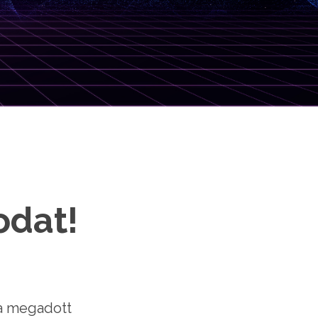
odat!
 a megadott