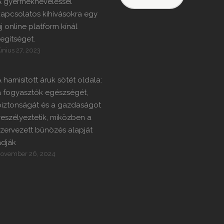
A gyermekneveléssel
apcsolatos kihívásokra egy
j online platform kínál
egítséget.
únius 27, 2023
 hamisított áruk sötét oldala:
a fogyasztók egészségét,
biztonságát és a gazdaságot
eszélyeztetik, miközben a
zervezett bűnözés alapját
adják
ovember 26, 2024