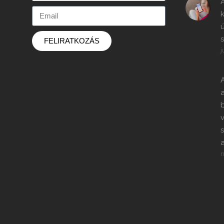
k
ú
s
FELIRATKOZÁS
j
A
v
s
n