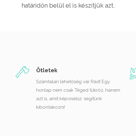
határidőn belül el is készítjük azt.
Ötletek
Számtalan lehetőség vár Rád! Egy
honlap nem csak Téged tükröz, hanem
azt is, amit képviselsz: segítünk
kibontakozni!