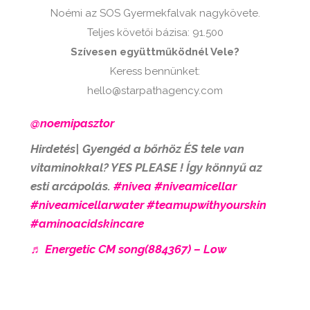
Noémi az SOS Gyermekfalvak nagykövete.
Teljes követői bázisa: 91.500
Szívesen együttműködnél Vele?
Keress bennünket:
hello@starpathagency.com
@noemipasztor
Hirdetés| Gyengéd a bőrhöz ÉS tele van
vitaminokkal? YES PLEASE ! Így könnyű az
esti arcápolás.
#nivea
#niveamicellar
#niveamicellarwater
#teamupwithyourskin
#aminoacidskincare
♬ Energetic CM song(884367) – Low