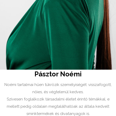
Pásztor Noémi
Noémi tartalmai hűen tükrözik személyiségét: visszafogott,
nőies, és végtelenül kedves.
Szívesen foglalkozik társadalmi életet érintő témákkal, e
mellett pedig oldalain megtalálhatóak az általa kedvelt
sminktermékek és divatanyagok is.