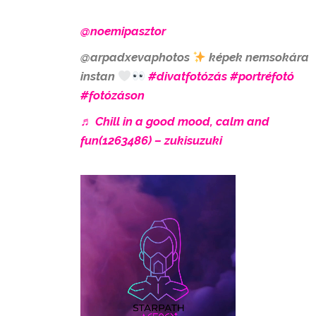
@noemipasztor
@arpadxevaphotos
képek nemsokára
instan
#divatfotózás
#portréfotó
#fotózáson
♬ Chill in a good mood, calm and
fun(1263486) – zukisuzuki