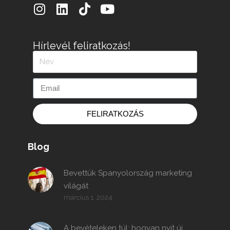
Hírlevél feliratkozás!
FELIRATKOZÁS
Blog
Bevettük Spanyolország marketing
világát
március 1, 2024
A bevételeken túl: hogyan nyit új