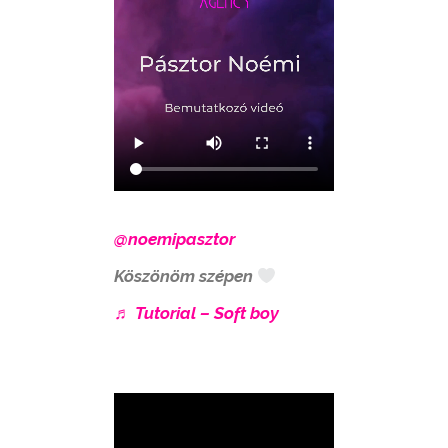
@noemipasztor
Köszönöm szépen
♬ Tutorial – Soft boy