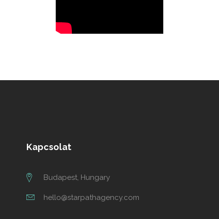
Kapcsolat
Budapest, Hungary
hello@starpathagency.com