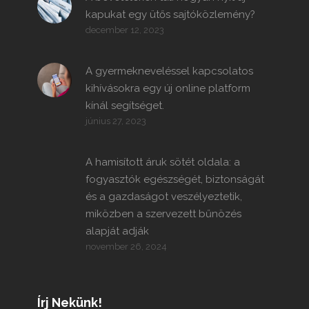
kapukat egy ütős sajtóközlemény?
december 12, 2023
A gyermekneveléssel kapcsolatos
kihívásokra egy új online platform
kínál segítséget.
június 27, 2023
A hamisított áruk sötét oldala: a
fogyasztók egészségét, biztonságát
és a gazdaságot veszélyeztetik,
miközben a szervezett bűnözés
alapját adják
november 26, 2024
Írj Nekünk!