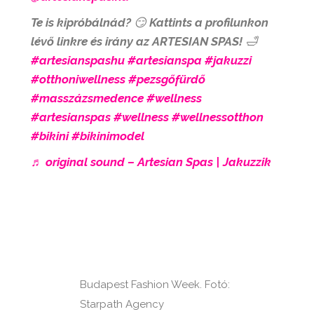
Te is kipróbálnád? 😏 Kattints a profilunkon
lévő linkre és irány az ARTESIAN SPAS! 🛁
#artesianspashu
#artesianspa
#jakuzzi
#otthoniwellness
#pezsgőfürdő
#masszázsmedence
#wellness
#artesianspas
#wellness
#wellnessotthon
#bikini
#bikinimodel
♬ original sound – Artesian Spas | Jakuzzik
Budapest Fashion Week. Fotó:
Starpath Agency