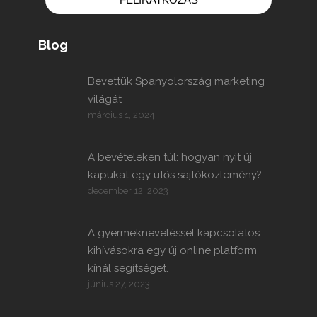
Blog
Bevettük Spanyolország marketing
világát
március 1, 2024
A bevételeken túl: hogyan nyit új
kapukat egy ütős sajtóközlemény?
december 12, 2023
A gyermekneveléssel kapcsolatos
kihívásokra egy új online platform
kínál segítséget.
június 27, 2023