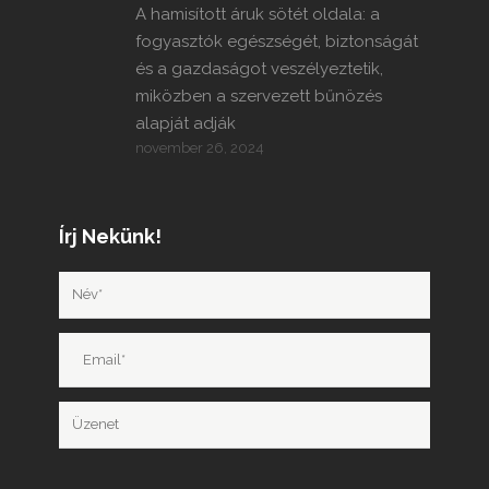
A hamisított áruk sötét oldala: a
fogyasztók egészségét, biztonságát
és a gazdaságot veszélyeztetik,
miközben a szervezett bűnözés
alapját adják
november 26, 2024
Írj Nekünk!