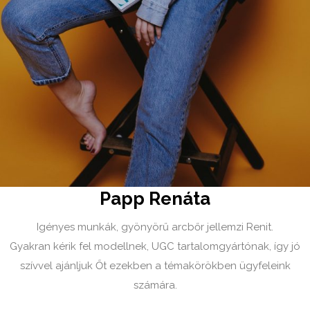
Papp Renáta
Igényes munkák, gyönyörű arcbőr jellemzi Renit.
Gyakran kérik fel modellnek, UGC tartalomgyártónak, így jó
szívvel ajánljuk Őt ezekben a témakörökben ügyfeleink
számára.