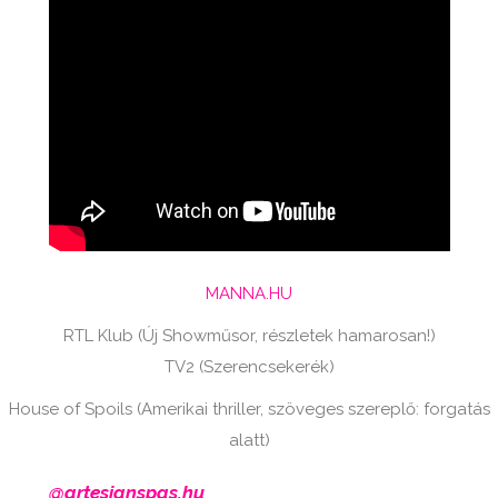
MANNA.HU
RTL Klub (Új Showműsor, részletek hamarosan!)
TV2 (Szerencsekerék)
House of Spoils (Amerikai thriller, szöveges szereplő: forgatás
alatt)
@artesianspas.hu