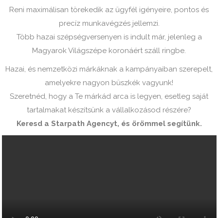
Reni maximálisan törekedik az ügyfél igényeire, pontos és
precíz munkavégzés jellemzi.
Több hazai szépségversenyen is indult már, jelenleg a
Magyarok Világszépe koronáért száll ringbe.
Hazai, és nemzetközi márkáknak a kampányaiban szerepelt,
amelyekre nagyon büszkék vagyunk!
Szeretnéd, hogy a Te márkád arca is legyen, esetleg saját
tartalmakat készítsünk a vállalkozásod részére?
Keresd a Starpath Agencyt, és örömmel segítünk.