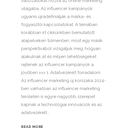
változásokat hozva az online marketing
világába. Az influencer kampányok
ugyanis újradefiniálják a márka- és
fogyasztói kapcsolatokat. A témában
korábban írt cikkünkben bemutatott
alapelveken túlmenően, most egy másik
perspektívából vizsgáljuk meg, hogyan
alakulnak át és milyen lehetőségeket
rejtenek az influencer kampányok a
jövőben.>>> 1. Adatvezérelt forradalom:
Az influencer marketing új korszaka 2024-
ben várhatóan az influencer marketing
területén is egyre nagyobb szerepet
kapnak a technológiai innovációk és az
adatvezérelt...
READ MORE