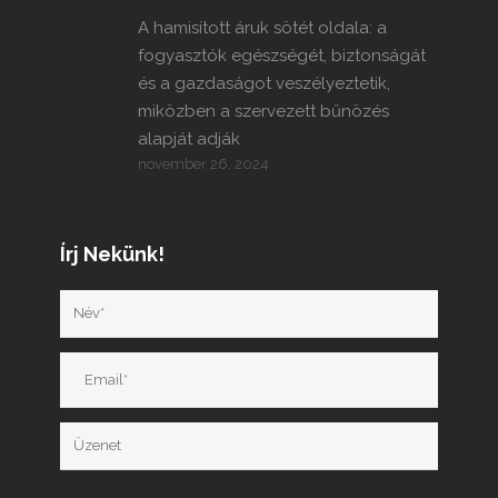
A hamisított áruk sötét oldala: a
fogyasztók egészségét, biztonságát
és a gazdaságot veszélyeztetik,
miközben a szervezett bűnözés
alapját adják
november 26, 2024
Írj Nekünk!