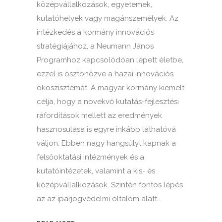
középvállalkozások, egyetemek,
kutatóhelyek vagy magánszemélyek. Az
intézkedés a kormány innovációs
stratégiájához, a Neumann János
Programhoz kapcsolódóan lépett életbe,
ezzel is ösztönözve a hazai innovációs
ökoszisztémát. A magyar kormány kiemelt
célja, hogy a növekvő kutatás-fejlesztési
ráfordítások mellett az eredmények
hasznosulása is egyre inkább láthatóvá
váljon. Ebben nagy hangsúlyt kapnak a
felsőoktatási intézmények és a
kutatóintézetek, valamint a kis- és
középvállalkozások. Szintén fontos lépés
az az iparjogvédelmi oltalom alatt...