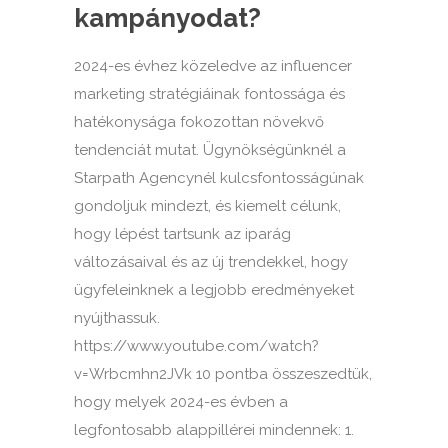
kampányodat?
2024-es évhez közeledve az influencer
marketing stratégiáinak fontossága és
hatékonysága fokozottan növekvő
tendenciát mutat. Ügynökségünknél a
Starpath Agencynél kulcsfontosságúnak
gondoljuk mindezt, és kiemelt célunk,
hogy lépést tartsunk az iparág
változásaival és az új trendekkel, hogy
ügyfeleinknek a legjobb eredményeket
nyújthassuk.
https://www.youtube.com/watch?
v=Wrbcmhn2JVk 10 pontba összeszedtük,
hogy melyek 2024-es évben a
legfontosabb alappillérei mindennek: 1.