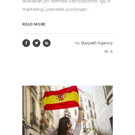
általában jól definiált célcsoportok, így a
marketing üzenetek pontosan...
READ MORE
by
Starpath Agency
0