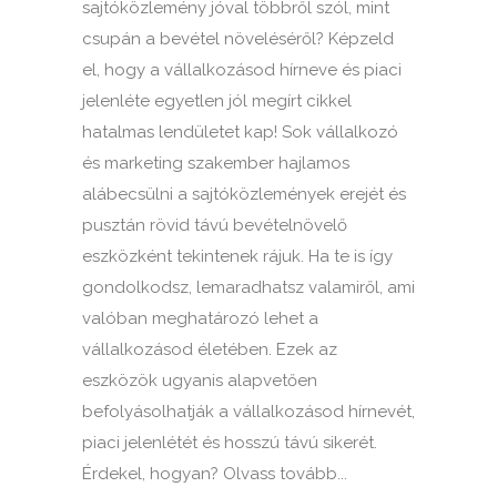
sajtóközlemény jóval többről szól, mint
csupán a bevétel növeléséről? Képzeld
el, hogy a vállalkozásod hírneve és piaci
jelenléte egyetlen jól megírt cikkel
hatalmas lendületet kap! Sok vállalkozó
és marketing szakember hajlamos
alábecsülni a sajtóközlemények erejét és
pusztán rövid távú bevételnövelő
eszközként tekintenek rájuk. Ha te is így
gondolkodsz, lemaradhatsz valamiről, ami
valóban meghatározó lehet a
vállalkozásod életében. Ezek az
eszközök ugyanis alapvetően
befolyásolhatják a vállalkozásod hírnevét,
piaci jelenlétét és hosszú távú sikerét.
Érdekel, hogyan? Olvass tovább...