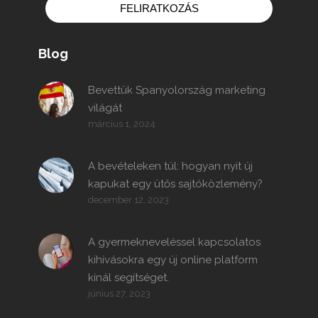
FELIRATKOZÁS
Blog
Bevettük Spanyolország marketing
világát
március 1, 2024
A bevételeken túl: hogyan nyit új
kapukat egy ütős sajtóközlemény?
december 12, 2023
A gyermekneveléssel kapcsolatos
kihívásokra egy új online platform
kínál segítséget.
június 27, 2023