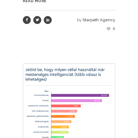
READ MORE
by
Starpath Agency
0